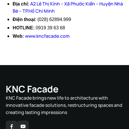
A2 Lê Thị Kỉnh – Xã Phước Kiển – Huyện Nhà
Địa chỉ:
Bè – TP.Hồ Chí Minh
Điện thoại:
(028) 62894.999
HOTLINE:
0919 39 63 68
www.kncfacade.com
Web:
KNC Facade
KNC Facade brings new life to architecture with
innovative facade solutions, restructuring spaces and
creating lasting impressions