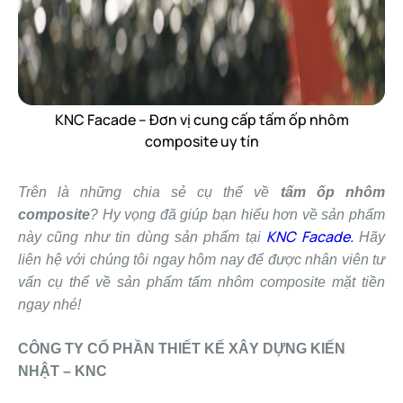
KNC Facade – Đơn vị cung cấp tấm ốp nhôm
composite uy tín
Trên là những chia sẻ cụ thể về
tấm ốp nhôm
composite
? Hy vọng đã giúp bạn hiểu hơn về sản phẩm
KNC Facade.
này cũng như tin dùng sản phẩm tại
Hãy
liên hệ với chúng tôi ngay hôm nay để được nhân viên tư
vấn cụ thể về sản phẩm tấm nhôm composite mặt tiền
ngay nhé!
CÔNG TY CỔ PHẦN THIẾT KẾ XÂY DỰNG KIẾN
NHẬT – KNC