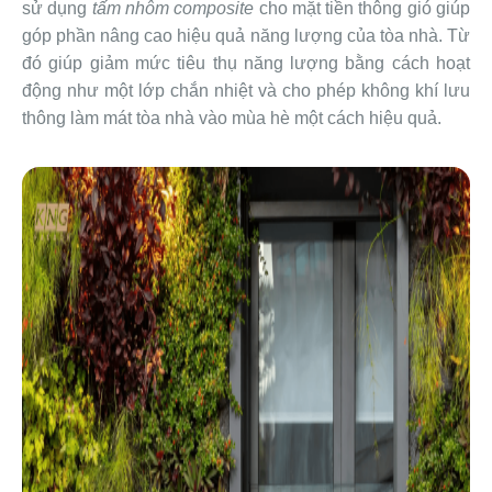
sử dụng
tấm nhôm composite
cho mặt tiền thông gió giúp
góp phần nâng cao hiệu quả năng lượng của tòa nhà. Từ
đó giúp giảm mức tiêu thụ năng lượng bằng cách hoạt
động như một lớp chắn nhiệt và cho phép không khí lưu
thông làm mát tòa nhà vào mùa hè một cách hiệu quả.