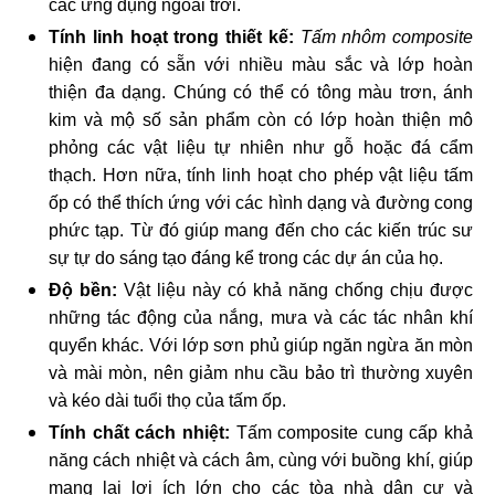
các ứng dụng ngoài trời.
Tính linh hoạt trong thiết kế:
Tấm nhôm composite
hiện đang có sẵn với nhiều màu sắc và lớp hoàn
thiện đa dạng. Chúng có thể có tông màu trơn, ánh
kim và mộ số sản phẩm còn có lớp hoàn thiện mô
phỏng các vật liệu tự nhiên như gỗ hoặc đá cẩm
thạch. Hơn nữa, tính linh hoạt cho phép vật liệu tấm
ốp có thể thích ứng với các hình dạng và đường cong
phức tạp. Từ đó giúp mang đến cho các kiến ​​trúc sư
sự tự do sáng tạo đáng kể trong các dự án của họ.
Độ bền:
Vật liệu này có khả năng chống chịu được
những tác động của nắng, mưa và các tác nhân khí
quyển khác. Với lớp sơn phủ giúp ngăn ngừa ăn mòn
và mài mòn, nên giảm nhu cầu bảo trì thường xuyên
và kéo dài tuổi thọ của tấm ốp.
Tính chất cách nhiệt:
Tấm composite cung cấp khả
năng cách nhiệt và cách âm, cùng với buồng khí, giúp
mang lại lợi ích lớn cho các tòa nhà dân cư và